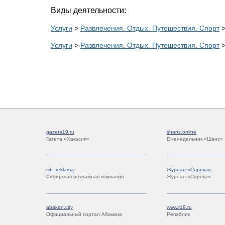
Виды деятельности:
Услуги
>
Развлечения. Отдых. Путешествия. Спорт
Услуги
>
Развлечения. Отдых. Путешествия. Спорт
gazeta19.ru
shans.online
Газета «Хакасия»
Еженедельник «Шанс»
sib_reklama
Журнал «Сорока»
Сибирская рекламная компания
Журнал «Сорока»
abakan.city
www.r19.ru
Официальный портал Абакана
Репаблик