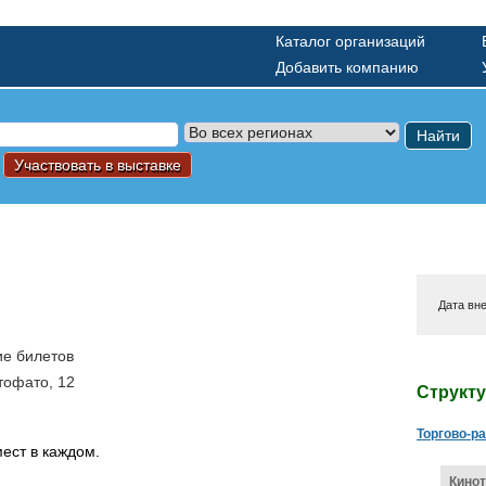
Каталог организаций
Добавить компанию
Найти
Участвовать в выставке
Дата вн
ие билетов
Стофато, 12
Структ
Торгово-р
ест в каждом.
Кинот