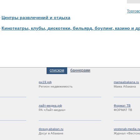
Торгов
>
Центры развлечений и отдыха
>
Кинотеатры, клубы, дискотеки, бильярд, боулинг, казино и др
списком
баннерами
рн19.рф
mamaabakana.ru
Регион недвижимость
Мама Абакана
лайт-медиа.рф
Формат ТВ
РА «Лайт-медиа»
ФОРМАТ ТВ
dosug-abakan.ru
vestsnab-media.r
Досуг в Абакане
Журнал «Вестсн