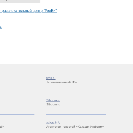
о-развлекательный центр "РолБи"
.
tvrts.ru
Телекомпания «РТС»
Sibdom.ru
Sibdom.ru
u
xakac.info
аб»
Агентство новостей «Хакасия Информ»