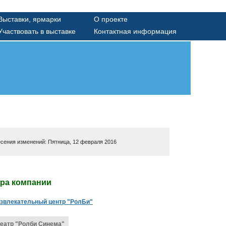
Выставки, ярмарки
О проекте
Участвовать в выставке
Контактная информация
есения изменений: Пятница, 12 февраля 2016
ура компании
азвлекательный центр "РолБи"
еатр "Ролби Синема"