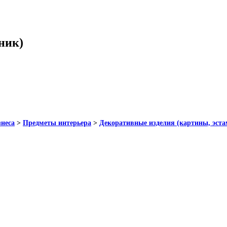
ник)
знеса
>
Предметы интерьера
>
Декоративные изделия (картины, эста