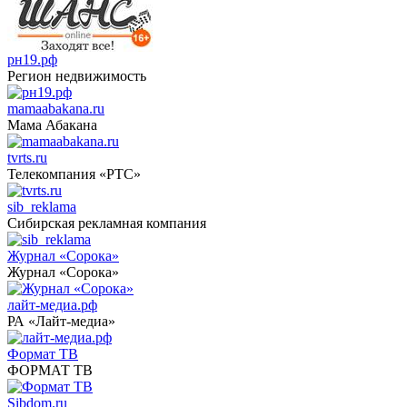
рн19.рф
Регион недвижимость
mamaabakana.ru
Мама Абакана
tvrts.ru
Телекомпания «РТС»
sib_reklama
Сибирская рекламная компания
Журнал «Сорока»
Журнал «Сорока»
лайт-медиа.рф
РА «Лайт-медиа»
Формат ТВ
ФОРМАТ ТВ
Sibdom.ru