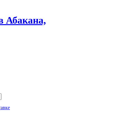
в Абакана,
тавке