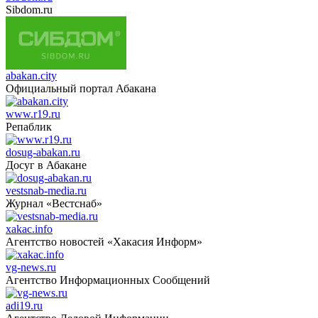
Sibdom.ru
abakan.city
Официальный портал Абакана
www.r19.ru
Репаблик
dosug-abakan.ru
Досуг в Абакане
vestsnab-media.ru
Журнал «Вестснаб»
xakac.info
Агентство новостей «Хакасия Информ»
vg-news.ru
Агентство Информационных Сообщений
adi19.ru