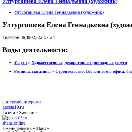
Ултургашева Елена Геннадьевна (художник)
Ултургашева Елена Геннадьевна (художник)
Ултургашева Елена Геннадьевна (худож
Телефон:
8(3902) 22-57-24
Виды деятельности:
Услуги
>
Художественные, декоративно-прикладные услуги
Розница, магазины
>
Строительство. Все для дома, офиса, би
списком
баннерами
gazeta19.ru
Газета «Хакасия»
shans.online
Еженедельник «Шанс»