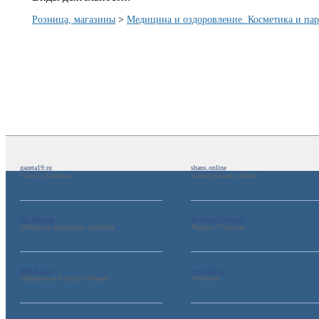
Розница, магазины
>
Медицина и оздоровление. Косметика и па
gazeta19.ru
shans.online
Газета «Хакасия»
Еженедельник «Шанс»
sib_reklama
Журнал «Сорока»
Сибирская рекламная компания
Журнал «Сорока»
abakan.city
www.r19.ru
Официальный портал Абакана
Репаблик