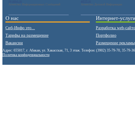
vg-news.ru
adi19.ru
Агентство Информационных Сообщений
Агентство Деловой Информации
О нас
Интернет-услуг
Сиб-Инфо это...
Разработка web-сайт
Тарифы на размещение
Портфолио
Вакансии
Размещение рекламы
Адрес: 655017, г. Абакан, ул. Хакасская, 71, 3 этаж. Телефон: (3902) 35-79-70, 35-79-3
Политика конфиденциальности