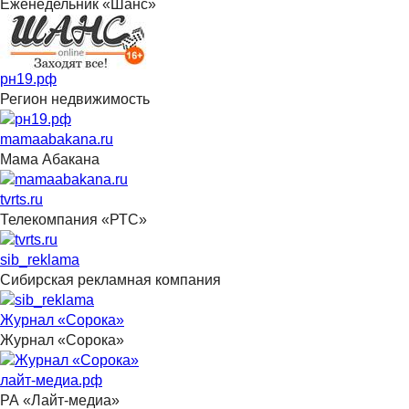
Еженедельник «Шанс»
рн19.рф
Регион недвижимость
mamaabakana.ru
Мама Абакана
tvrts.ru
Телекомпания «РТС»
sib_reklama
Сибирская рекламная компания
Журнал «Сорока»
Журнал «Сорока»
лайт-медиа.рф
РА «Лайт-медиа»