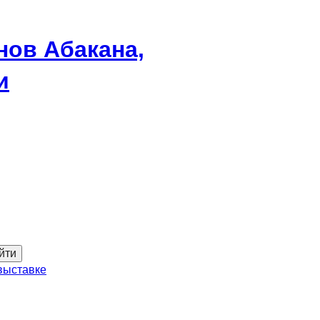
нов Абакана,
и
йти
выставке