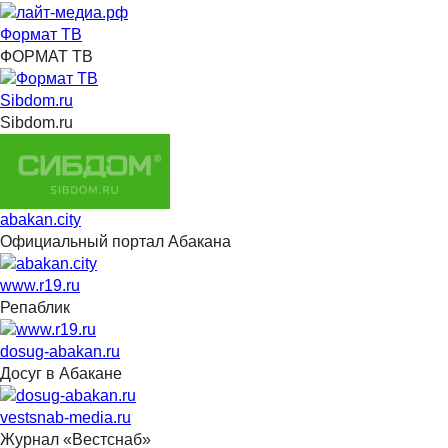
Формат ТВ
ФОРМАТ ТВ
Sibdom.ru
Sibdom.ru
abakan.city
Официальный портал Абакана
www.r19.ru
Репаблик
dosug-abakan.ru
Досуг в Абакане
vestsnab-media.ru
Журнал «Вестснаб»