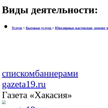
Виды деятельности:
Услуги
>
Бытовые услуги
>
Ювелирные мастерские, ремонт ч
списком
баннерами
gazeta19.ru
Газета «Хакасия»