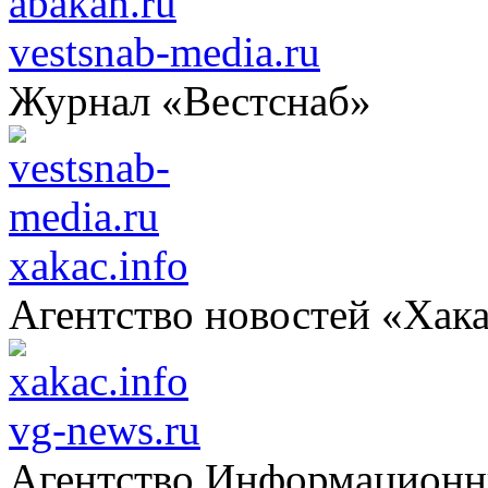
vestsnab-media.ru
Журнал «Вестснаб»
xakac.info
Агентство новостей «Хак
vg-news.ru
Агентство Информацион