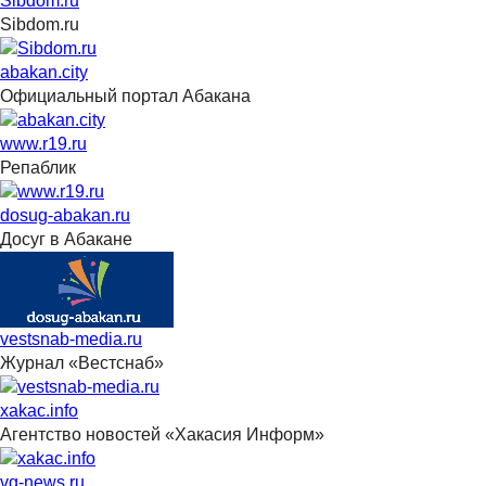
Sibdom.ru
Sibdom.ru
abakan.city
Официальный портал Абакана
www.r19.ru
Репаблик
dosug-abakan.ru
Досуг в Абакане
vestsnab-media.ru
Журнал «Вестснаб»
xakac.info
Агентство новостей «Хакасия Информ»
vg-news.ru