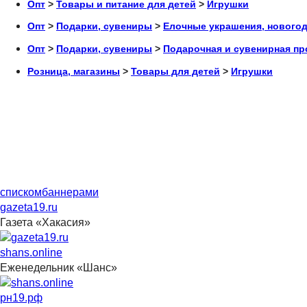
Опт
>
Товары и питание для детей
>
Игрушки
Опт
>
Подарки, сувениры
>
Елочные украшения, нового
Опт
>
Подарки, сувениры
>
Подарочная и сувенирная пр
Розница, магазины
>
Товары для детей
>
Игрушки
списком
баннерами
gazeta19.ru
Газета «Хакасия»
shans.online
Еженедельник «Шанс»
рн19.рф