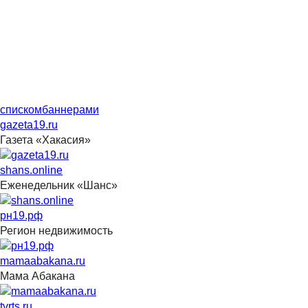
списком
баннерами
gazeta19.ru
Газета «Хакасия»
shans.online
Еженедельник «Шанс»
рн19.рф
Регион недвижимость
mamaabakana.ru
Мама Абакана
tvrts.ru