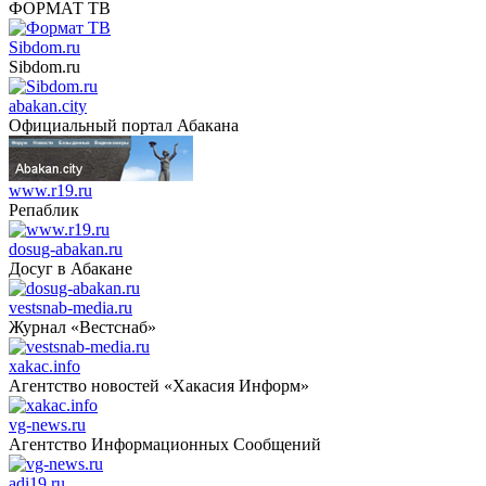
ФОРМАТ ТВ
Sibdom.ru
Sibdom.ru
abakan.city
Официальный портал Абакана
www.r19.ru
Репаблик
dosug-abakan.ru
Досуг в Абакане
vestsnab-media.ru
Журнал «Вестснаб»
xakac.info
Агентство новостей «Хакасия Информ»
vg-news.ru
Агентство Информационных Сообщений
adi19.ru