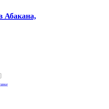
в Абакана,
тавке