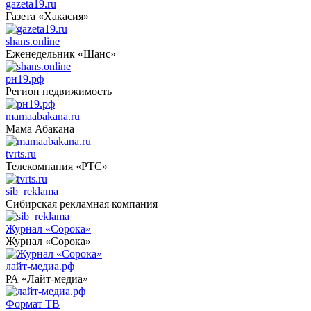
gazeta19.ru
Газета «Хакасия»
shans.online
Еженедельник «Шанс»
рн19.рф
Регион недвижимость
mamaabakana.ru
Мама Абакана
tvrts.ru
Телекомпания «РТС»
sib_reklama
Сибирская рекламная компания
Журнал «Сорока»
Журнал «Сорока»
лайт-медиа.рф
РА «Лайт-медиа»
Формат ТВ