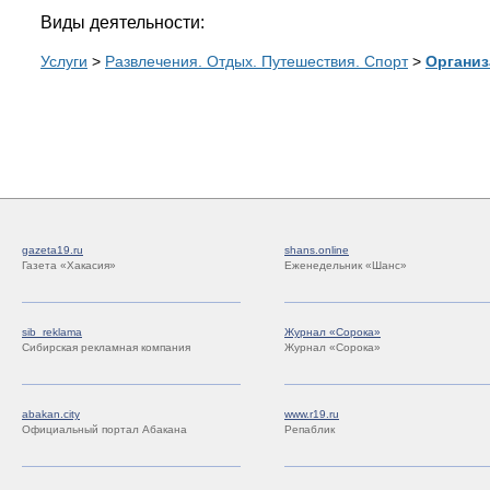
Виды деятельности:
Услуги
>
Развлечения. Отдых. Путешествия. Спорт
>
Организ
gazeta19.ru
shans.online
Газета «Хакасия»
Еженедельник «Шанс»
sib_reklama
Журнал «Сорока»
Сибирская рекламная компания
Журнал «Сорока»
abakan.city
www.r19.ru
Официальный портал Абакана
Репаблик