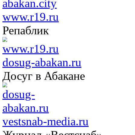
www.r19.ru
Репаблик
dosug-abakan.ru
Досуг в Абакане
vestsnab-media.ru
Журнал «Вестснаб»