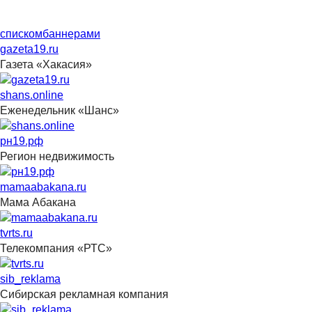
списком
баннерами
gazeta19.ru
Газета «Хакасия»
shans.online
Еженедельник «Шанс»
рн19.рф
Регион недвижимость
mamaabakana.ru
Мама Абакана
tvrts.ru
Телекомпания «РТС»
sib_reklama
Сибирская рекламная компания