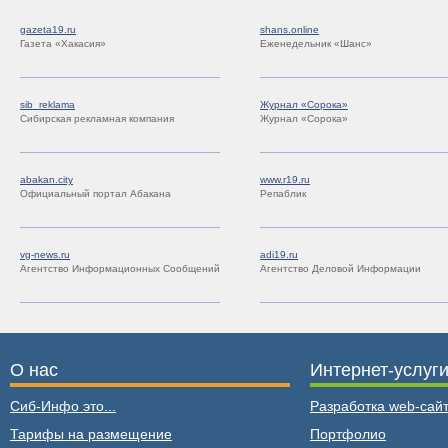
gazeta19.ru
shans.online
Газета «Хакасия»
Еженедельник «Шанс»
sib_reklama
Журнал «Сорока»
Сибирская рекламная компания
Журнал «Сорока»
abakan.city
www.r19.ru
Официальный портал Абакана
Репаблик
vg-news.ru
adi19.ru
Агентство Информационных Сообщений
Агентство Деловой Информации
О нас
Интернет-услуг
Сиб-Инфо это...
Разработка web-сайт
Тарифы на размещение
Портфолио