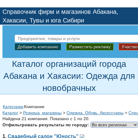
Справочник фирм и магазинов Абакана,
Хакасии, Тувы и юга Сибири
Добавить компанию
Разместить рекламу
Участво
Каталог организаций города
Абакана и Хакасии: Одежда для
новобрачных
Категории
Компании
Каталог
>
Розница, магазины
>
Одежда. Обувь. Аксессуары
>
Спе
Найдена 21 компания. Показано с 1 по 20.
Отфильтровать результаты по городу:
1.
Свадебный салон "Юность"