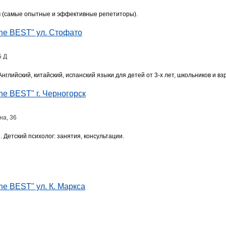
м (самые опытные и эффективные репетиторы).
he BEST" ул. Стофато
5 Д
глийский, китайский, испанский языки для детей от 3-х лет, школьников и вз
e BEST" г. Черногорск
на, 36
Детский психолог: занятия, консультации.
e BEST" ул. К. Маркса