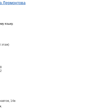
 на Лермонтова
му языку.
6 этаж)
88
 2
навтов, 14в
х.