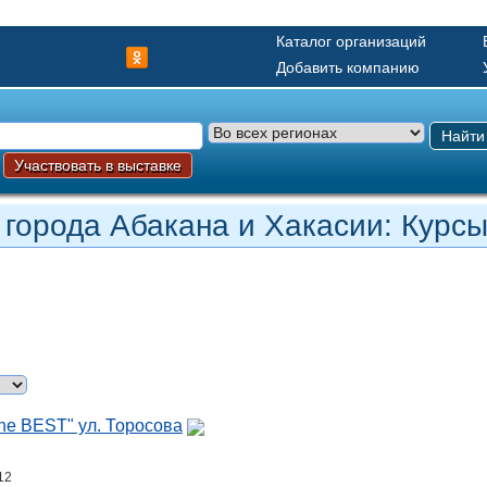
Каталог организаций
Добавить компанию
Найти
Участвовать в выставке
 города Абакана и Хакасии: Курс
he BEST" ул. Торосова
12