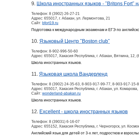
9.
Школа иностранных языков - "Britons Fort"
Телефон:
8 (3902) 26-27-21
Адрес:
655017, г. Абакан, ул. Лермонтова, 21
Сайт:
bfort19.ru
Подготовка к международным экзаменам и ЕГЭ по английско
10.
Языковый Центр "Boston club"
Телефон:
8-902-996-50-60
Адрес:
655017, Хакасия Республика, г. Абакан, Вяткина, 12, (
Школа иностранных языков.
11.
Языковая школа Вандерленд
Телефон:
8 (3902) 24-35-63, 8-903-917-99-77, 8-903-917-15-
Адрес:
655017, Хакасия Республика, г. Абакан, ул. Комарова,
Сайт:
wonderland-abakan.ru
Школа иностранных языков.
12.
Excellent - школа иностранных языков
Телефон:
8 (39031) 6-16-07
Адрес:
655152, Хакасия Республика, г. Черногорск, ул. Космо
Английский язык для детей от 3-х лет, подростков и взрослы