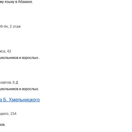
му языку в Абакане.
99-4н, 2 этаж
кса, 42
школьников и взрослых..
навтов, 6 Д
школьников и взрослых.
на Б. Хмельницкого
цкого, 154
ов.