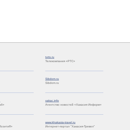
tvrts.ru
Телекомпания «РТС»
Sibdom.ru
Sibdom.ru
u
xakac.info
аб»
Агентство новостей «Хакасия Информ»
www.khakasia-travel.ru
Позитиff»
Интернет-портал "Хакасия-Тревел"