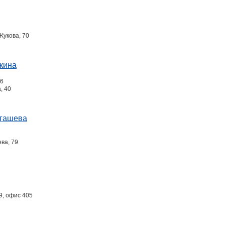
Жукова, 70
нкина
46
, 40
ыгашева
ева, 79
39, офис 405