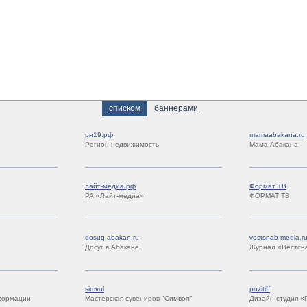
списком
баннерами
рн19.рф
mamaabakana.ru
Регион недвижимость
Мама Абакана
лайт-медиа.рф
Формат ТВ
РА «Лайт-медиа»
ФОРМАТ ТВ
dosug-abakan.ru
vestsnab-media.r
Досуг в Абакане
Журнал «Вестсн
simvol
pozitiff
формации
Мастерская сувениров "Символ"
Дизайн-студия «