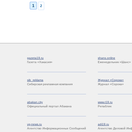
1
2
gazeta19.ru
shans.online
Газета «Хакасия»
Еженедельник «Шанс»
sib_reklama
Журнал «Сорока»
Сибирская рекламная компания
Журнал «Сорока»
abakan.city
www.r19.ru
Официальный портал Абакана
Репаблик
vg-news.ru
adi19.ru
Агентство Информационных Сообщений
Агентство Деловой Ин