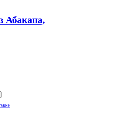
в Абакана,
тавке