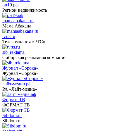
рн19.рф
Регион недвижимость
mamaabakana.ru
Мама Абакана
tvrts.ru
Телекомпания «РТС»
sib_reklama
Сибирская рекламная компания
Журнал «Сорока»
Журнал «Сорока»
лайт-медиа.рф
РА «Лайт-медиа»
Формат ТВ
ФОРМАТ ТВ
Sibdom.ru
Sibdom.ru