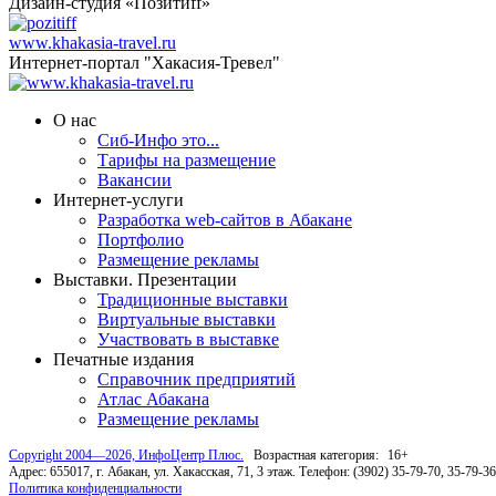
Дизайн-студия «Позитиff»
www.khakasia-travel.ru
Интернет-портал "Хакасия-Тревел"
О нас
Сиб-Инфо это...
Тарифы на размещение
Вакансии
Интернет-услуги
Разработка web-сайтов в Абакане
Портфолио
Размещение рекламы
Выставки. Презентации
Традиционные выставки
Виртуальные выставки
Участвовать в выставке
Печатные издания
Справочник предприятий
Атлас Абакана
Размещение рекламы
Copyright 2004—2026, ИнфоЦентр Плюс.
Возрастная категория:
16+
Адрес: 655017, г. Абакан, ул. Хакасская, 71, 3 этаж. Телефон: (3902) 35-79-70, 35-79-3
Политика конфиденциальности