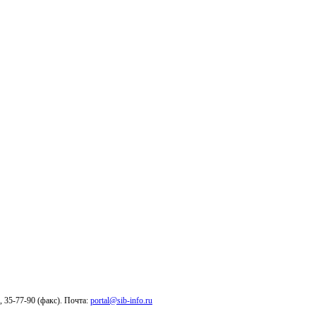
6, 35-77-90 (факс). Почта:
portal@sib-info.ru