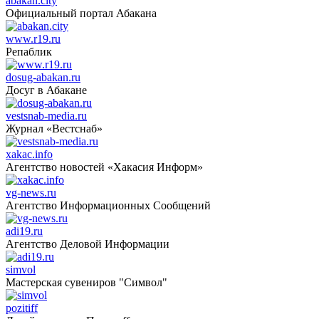
abakan.city
Официальный портал Абакана
www.r19.ru
Репаблик
dosug-abakan.ru
Досуг в Абакане
vestsnab-media.ru
Журнал «Вестснаб»
xakac.info
Агентство новостей «Хакасия Информ»
vg-news.ru
Агентство Информационных Сообщений
adi19.ru
Агентство Деловой Информации
simvol
Мастерская сувениров "Символ"
pozitiff