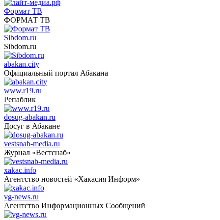
Формат ТВ
ФОРМАТ ТВ
Sibdom.ru
Sibdom.ru
abakan.city
Официальный портал Абакана
www.r19.ru
Репаблик
dosug-abakan.ru
Досуг в Абакане
vestsnab-media.ru
Журнал «Вестснаб»
xakac.info
Агентство новостей «Хакасия Информ»
vg-news.ru
Агентство Информационных Сообщений