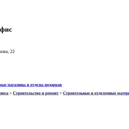
офис
кова, 22
ные магазины и отделы подарков
знеса
>
Строительство и ремонт
>
Строительные и отделочные матер