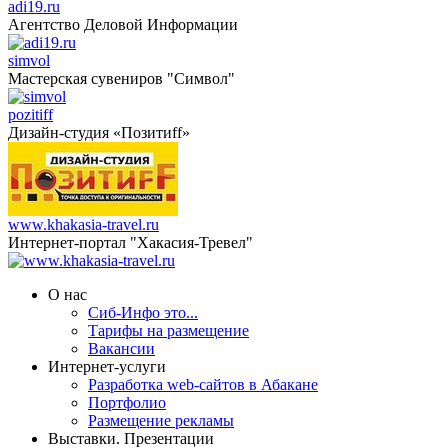
adi19.ru
Агентство Деловой Информации
simvol
Мастерская сувениров "Символ"
pozitiff
Дизайн-студия «Позитиff»
www.khakasia-travel.ru
Интернет-портал "Хакасия-Тревел"
О нас
Сиб-Инфо это...
Тарифы на размещение
Вакансии
Интернет-услуги
Разработка web-сайтов в Абакане
Портфолио
Размещение рекламы
Выставки. Презентации