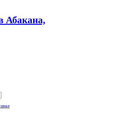
в Абакана,
тавке