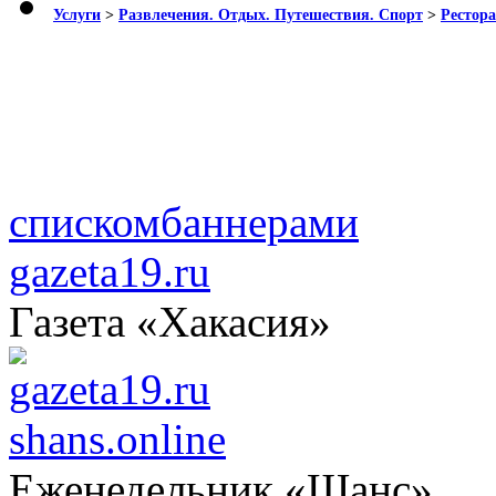
Услуги
>
Развлечения. Отдых. Путешествия. Спорт
>
Рестора
списком
баннерами
gazeta19.ru
Газета «Хакасия»
shans.online
Еженедельник «Шанс»