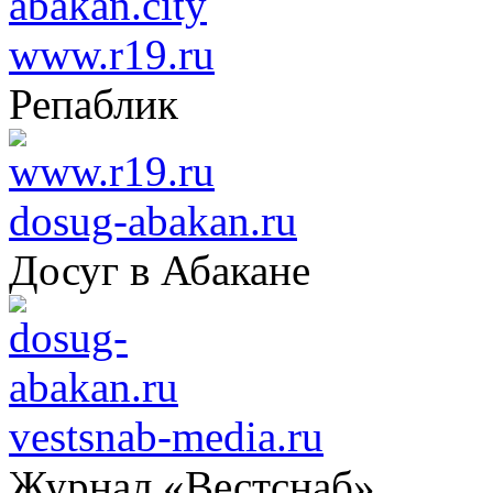
www.r19.ru
Репаблик
dosug-abakan.ru
Досуг в Абакане
vestsnab-media.ru
Журнал «Вестснаб»