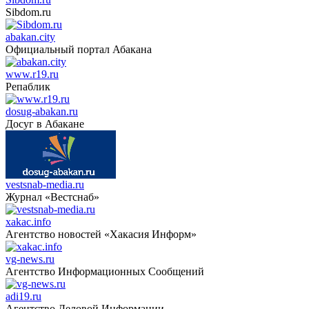
Sibdom.ru
abakan.city
Официальный портал Абакана
www.r19.ru
Репаблик
dosug-abakan.ru
Досуг в Абакане
vestsnab-media.ru
Журнал «Вестснаб»
xakac.info
Агентство новостей «Хакасия Информ»
vg-news.ru
Агентство Информационных Сообщений
adi19.ru
Агентство Деловой Информации