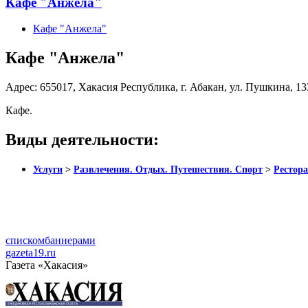
Кафе "Анжела"
Кафе "Анжела"
Кафе "Анжела"
Адрес:
655017, Хакасия Республика, г. Абакан, ул. Пушкина, 1
Кафе.
Виды деятельности:
Услуги
>
Развлечения. Отдых. Путешествия. Спорт
>
Рестора
списком
баннерами
gazeta19.ru
Газета «Хакасия»