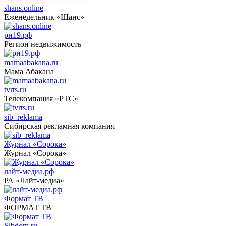
shans.online
Еженедельник «Шанс»
рн19.рф
Регион недвижимость
mamaabakana.ru
Мама Абакана
tvrts.ru
Телекомпания «РТС»
sib_reklama
Сибирская рекламная компания
Журнал «Сорока»
Журнал «Сорока»
лайт-медиа.рф
РА «Лайт-медиа»
Формат ТВ
ФОРМАТ ТВ
Sibdom.ru