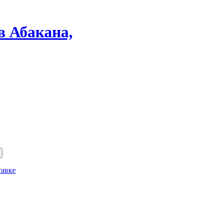
в Абакана,
тавке