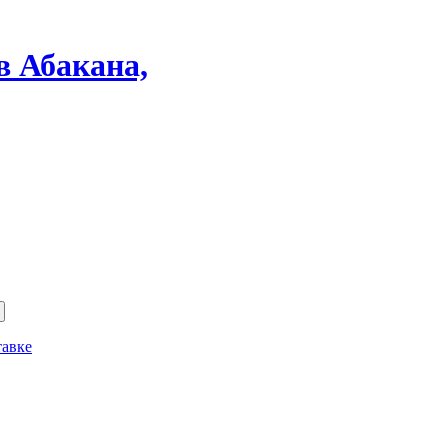
в Абакана,
тавке