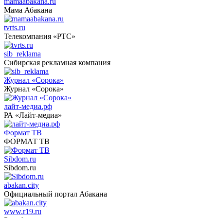
mamaabakana.ru
Мама Абакана
tvrts.ru
Телекомпания «РТС»
sib_reklama
Сибирская рекламная компания
Журнал «Сорока»
Журнал «Сорока»
лайт-медиа.рф
РА «Лайт-медиа»
Формат ТВ
ФОРМАТ ТВ
Sibdom.ru
Sibdom.ru
abakan.city
Официальный портал Абакана
www.r19.ru