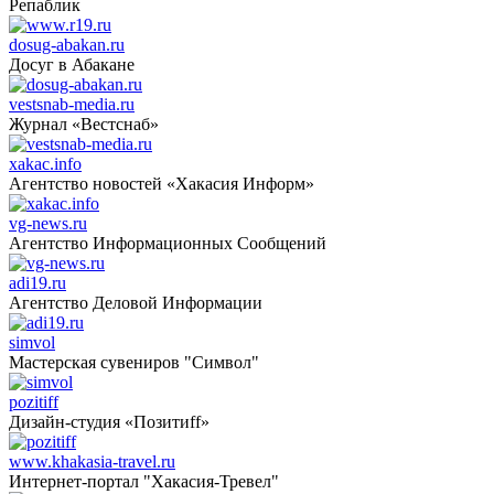
Репаблик
dosug-abakan.ru
Досуг в Абакане
vestsnab-media.ru
Журнал «Вестснаб»
xakac.info
Агентство новостей «Хакасия Информ»
vg-news.ru
Агентство Информационных Сообщений
adi19.ru
Агентство Деловой Информации
simvol
Мастерская сувениров "Символ"
pozitiff
Дизайн-студия «Позитиff»
www.khakasia-travel.ru
Интернет-портал "Хакасия-Тревел"