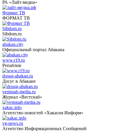
РА «Лайт-медиа»
Формат ТВ
ФОРМАТ ТВ
Sibdom.ru
Sibdom.ru
abakan.city
Официальный портал Абакана
www.r19.ru
Репаблик
dosug-abakan.ru
Досуг в Абакане
vestsnab-media.ru
Журнал «Вестснаб»
xakac.info
Агентство новостей «Хакасия Информ»
vg-news.ru
Агентство Информационных Сообщений