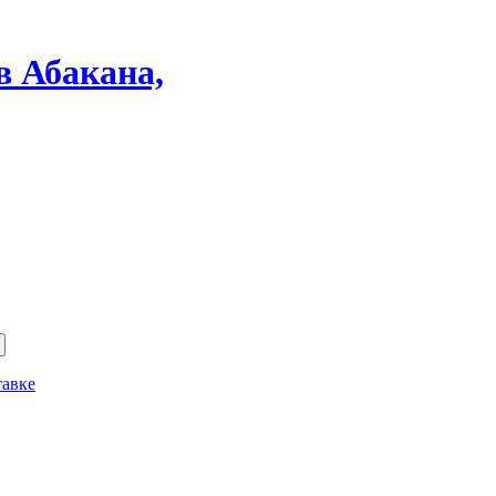
в Абакана,
тавке