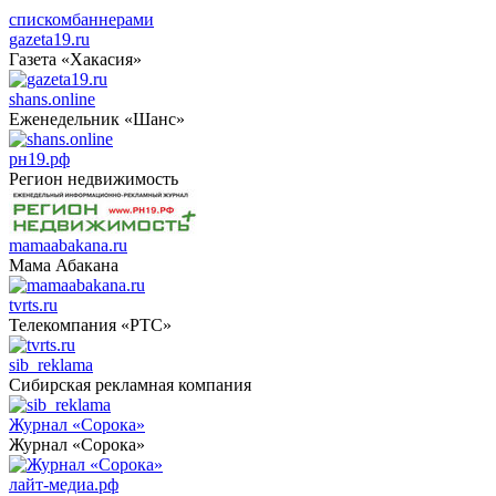
списком
баннерами
gazeta19.ru
Газета «Хакасия»
shans.online
Еженедельник «Шанс»
рн19.рф
Регион недвижимость
mamaabakana.ru
Мама Абакана
tvrts.ru
Телекомпания «РТС»
sib_reklama
Сибирская рекламная компания
Журнал «Сорока»
Журнал «Сорока»
лайт-медиа.рф