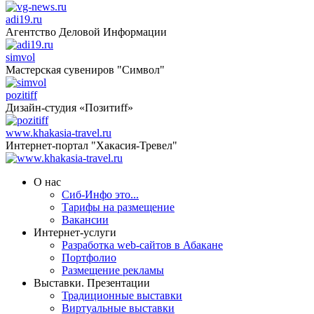
adi19.ru
Агентство Деловой Информации
simvol
Мастерская сувениров "Символ"
pozitiff
Дизайн-студия «Позитиff»
www.khakasia-travel.ru
Интернет-портал "Хакасия-Тревел"
О нас
Сиб-Инфо это...
Тарифы на размещение
Вакансии
Интернет-услуги
Разработка web-сайтов в Абакане
Портфолио
Размещение рекламы
Выставки. Презентации
Традиционные выставки
Виртуальные выставки