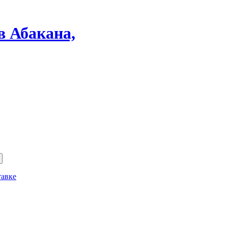
в Абакана,
тавке