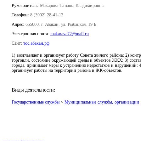
Руководитель:
Макарова Татьяна Владимировна
Телефон:
8 (3902) 28-41-12
Адрес:
655000, г. Абакан, ул. Рыбацкая, 19 Б
Электронная почта:
makarava72@mail.ru
Сайт:
тос.абакан.рф
1) возглавляет и организует работу Совета жилого района; 2) кон
торговли, состояние окружающей среды и объектов ЖКХ; 3) соста
города, принимает меры к устранению недостатков и нарушений; 4
организует работы на территории района и ЖК-объектов.
Виды деятельности:
Государственные службы
>
Муниципальные службы, организации