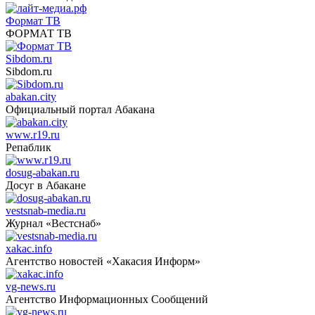
Формат ТВ
ФОРМАТ ТВ
Sibdom.ru
Sibdom.ru
abakan.city
Официальный портал Абакана
www.r19.ru
Репаблик
dosug-abakan.ru
Досуг в Абакане
vestsnab-media.ru
Журнал «Вестснаб»
xakac.info
Агентство новостей «Хакасия Информ»
vg-news.ru
Агентство Информационных Сообщений