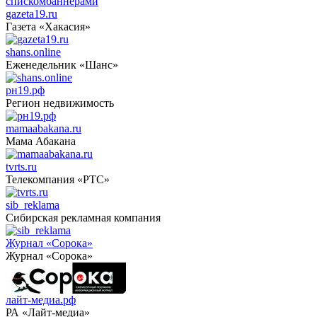
списком
баннерами
gazeta19.ru
Газета «Хакасия»
shans.online
Еженедельник «Шанс»
рн19.рф
Регион недвижимость
mamaabakana.ru
Мама Абакана
tvrts.ru
Телекомпания «РТС»
sib_reklama
Сибирская рекламная компания
Журнал «Сорока»
Журнал «Сорока»
лайт-медиа.рф
РА «Лайт-медиа»