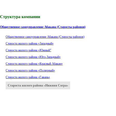
Структура компании
Общественное самоуправление Абакана (Старосты районов)
Общественное самоуправление Абакана (Старосты районов)
Староста жилого района «Западный»
Староста жилого района «Южный"
Староста жилого района «Юго-Западный»
Староста жилого района «Красный Абакан»
Староста жилого района «Полярный»
Староста жилого района «Гавань»
Староста жилого района «Нижняя Согра»