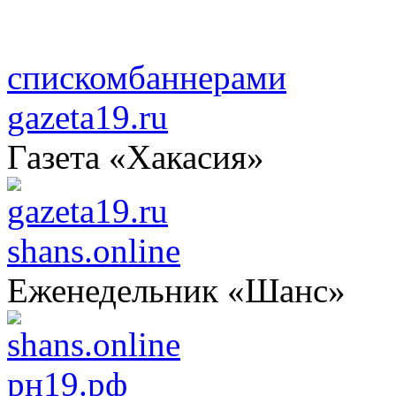
списком
баннерами
gazeta19.ru
Газета «Хакасия»
shans.online
Еженедельник «Шанс»
рн19.рф