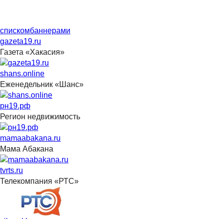
списком
баннерами
gazeta19.ru
Газета «Хакасия»
shans.online
Еженедельник «Шанс»
рн19.рф
Регион недвижимость
mamaabakana.ru
Мама Абакана
tvrts.ru
Телекомпания «РТС»