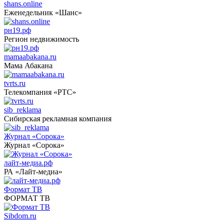
shans.online
Еженедельник «Шанс»
рн19.рф
Регион недвижимость
mamaabakana.ru
Мама Абакана
tvrts.ru
Телекомпания «РТС»
sib_reklama
Сибирская рекламная компания
Журнал «Сорока»
Журнал «Сорока»
лайт-медиа.рф
РА «Лайт-медиа»
Формат ТВ
ФОРМАТ ТВ
Sibdom.ru