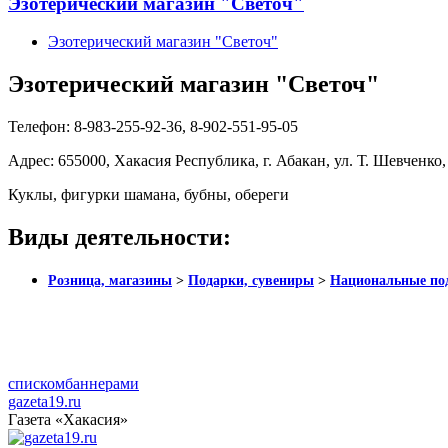
Эзотерический магазин "Светоч"
Эзотерический магазин "Светоч"
Эзотерический магазин "Светоч"
Телефон:
8-983-255-92-36, 8-902-551-95-05
Адрес:
655000, Хакасия Республика, г. Абакан, ул. Т. Шевченко
Куклы, фигурки шамана, бубны, обереги
Виды деятельности:
Розница, магазины
>
Подарки, сувениры
>
Национальные по
списком
баннерами
gazeta19.ru
Газета «Хакасия»