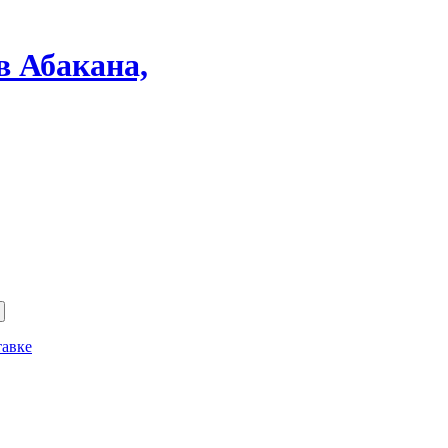
в Абакана,
тавке