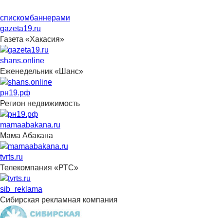
списком
баннерами
gazeta19.ru
Газета «Хакасия»
shans.online
Еженедельник «Шанс»
рн19.рф
Регион недвижимость
mamaabakana.ru
Мама Абакана
tvrts.ru
Телекомпания «РТС»
sib_reklama
Сибирская рекламная компания