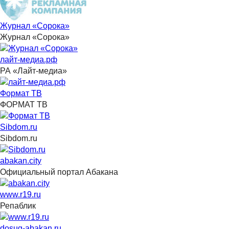
Журнал «Сорока»
Журнал «Сорока»
лайт-медиа.рф
РА «Лайт-медиа»
Формат ТВ
ФОРМАТ ТВ
Sibdom.ru
Sibdom.ru
abakan.city
Официальный портал Абакана
www.r19.ru
Репаблик
dosug-abakan.ru