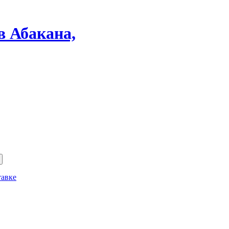
в Абакана,
тавке