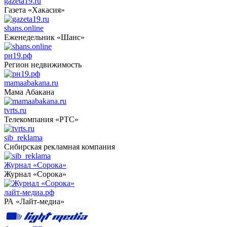
gazeta19.ru
Газета «Хакасия»
shans.online
Еженедельник «Шанс»
рн19.рф
Регион недвижимость
mamaabakana.ru
Мама Абакана
tvrts.ru
Телекомпания «РТС»
sib_reklama
Сибирская рекламная компания
Журнал «Сорока»
Журнал «Сорока»
лайт-медиа.рф
РА «Лайт-медиа»