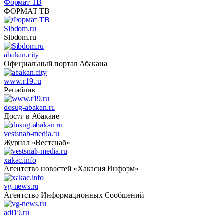
Формат ТВ
ФОРМАТ ТВ
Sibdom.ru
Sibdom.ru
abakan.city
Официальный портал Абакана
www.r19.ru
Репаблик
dosug-abakan.ru
Досуг в Абакане
vestsnab-media.ru
Журнал «Вестснаб»
xakac.info
Агентство новостей «Хакасия Информ»
vg-news.ru
Агентство Информационных Сообщений
adi19.ru