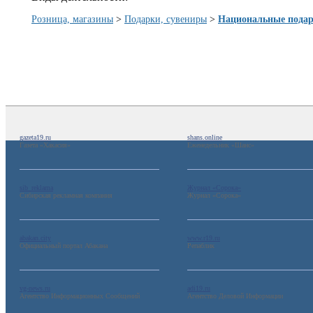
Розница, магазины
>
Подарки, сувениры
>
Национальные подар
gazeta19.ru
shans.online
Газета «Хакасия»
Еженедельник «Шанс»
sib_reklama
Журнал «Сорока»
Сибирская рекламная компания
Журнал «Сорока»
abakan.city
www.r19.ru
Официальный портал Абакана
Репаблик
vg-news.ru
adi19.ru
Агентство Информационных Сообщений
Агентство Деловой Информации