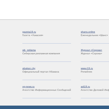
gazeta19.ru
shans.online
Газета «Хакасия»
Еженедельник «Шанс»
sib_reklama
Журнал «Сорока»
Сибирская рекламная компания
Журнал «Сорока»
abakan.city
www.r19.ru
Официальный портал Абакана
Репаблик
vg-news.ru
adi19.ru
Агентство Информационных Сообщений
Агентство Деловой Ин