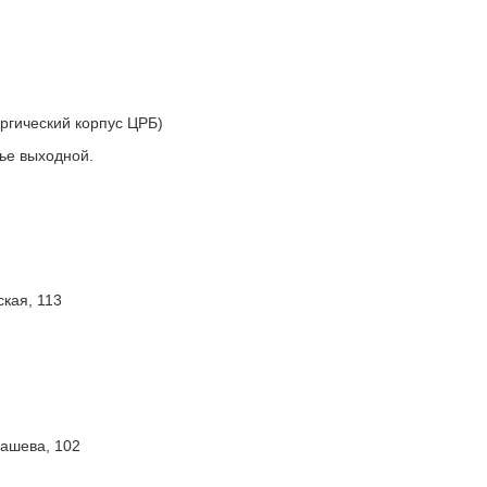
ургический корпус ЦРБ)
нье выходной.
ская, 113
гашева, 102