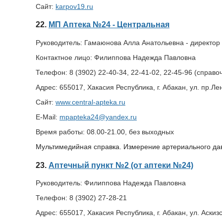
Сайт:
karpov19.ru
22.
МП Аптека №24 - Центральная
Руководитель:
Гамаюнова Алла Анатольевна - директор
Контактное лицо:
Филиппова Надежда Павловна
Телефон:
8 (3902) 22-40-34, 22-41-02, 22-45-96 (справо
Адрес:
655017, Хакасия Республика, г. Абакан, ул. пр.Ле
Сайт:
www.central-apteka.ru
E-Mail:
mpapteka24@yandex.ru
Время работы:
08.00-21.00, без выходных
Мультимедийная справка. Измерение артериального дав
23.
Аптечный пункт №2 (от аптеки №24)
Руководитель:
Филиппова Надежда Павловна
Телефон:
8 (3902) 27-28-21
Адрес:
655017, Хакасия Республика, г. Абакан, ул. Аскиз