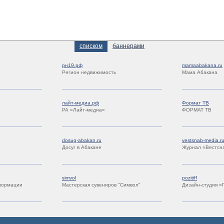
списком
баннерами
рн19.рф
mamaabakana.ru
Регион недвижимость
Мама Абакана
лайт-медиа.рф
Формат ТВ
РА «Лайт-медиа»
ФОРМАТ ТВ
dosug-abakan.ru
vestsnab-media.r
Досуг в Абакане
Журнал «Вестсн
simvol
pozitiff
формации
Мастерская сувениров "Символ"
Дизайн-студия «