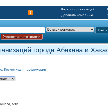
Каталог организаций
Добавить компанию
Найти
Участвовать в выставке
ганизаций города Абакана и Хака
ие. Косметика и парфюмерия
гашева, 59А