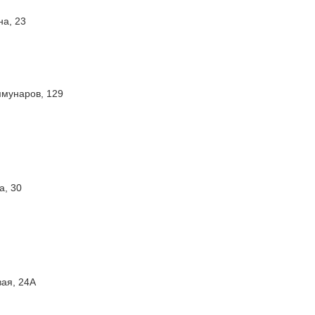
на, 23
оммунаров, 129
а, 30
вая, 24А