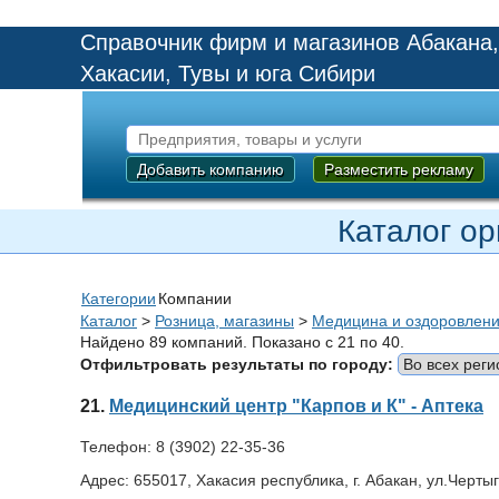
Справочник фирм и магазинов Абакана,
Хакасии, Тувы и юга Сибири
Добавить компанию
Разместить рекламу
Каталог ор
Категории
Компании
Каталог
>
Розница, магазины
>
Медицина и оздоровлен
Найдено 89 компаний. Показано с 21 по 40.
Отфильтровать результаты по городу:
21.
Медицинский центр "Карпов и К" - Аптека
Телефон:
8 (3902) 22-35-36
Адрес:
655017, Хакасия республика, г. Абакан, ул.Черты