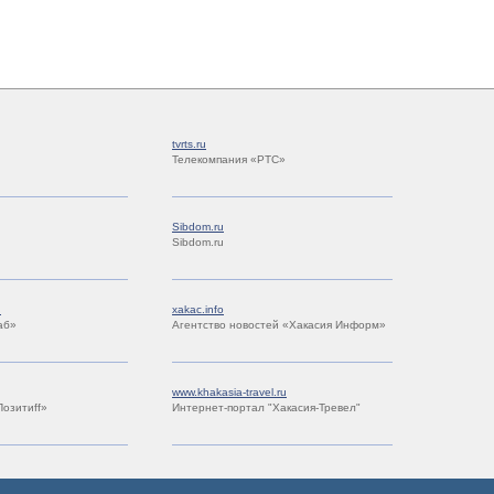
tvrts.ru
Телекомпания «РТС»
Sibdom.ru
Sibdom.ru
u
xakac.info
аб»
Агентство новостей «Хакасия Информ»
www.khakasia-travel.ru
Позитиff»
Интернет-портал "Хакасия-Тревел"