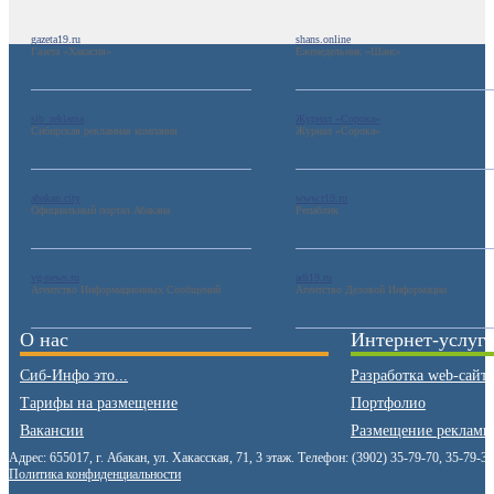
gazeta19.ru
shans.online
Газета «Хакасия»
Еженедельник «Шанс»
sib_reklama
Журнал «Сорока»
Сибирская рекламная компания
Журнал «Сорока»
abakan.city
www.r19.ru
Официальный портал Абакана
Репаблик
vg-news.ru
adi19.ru
Агентство Информационных Сообщений
Агентство Деловой Информации
О нас
Интернет-услуг
Сиб-Инфо это...
Разработка web-сайт
Тарифы на размещение
Портфолио
Вакансии
Размещение рекламы
Адрес: 655017, г. Абакан, ул. Хакасская, 71, 3 этаж. Телефон: (3902) 35-79-70, 35-79-3
Политика конфиденциальности