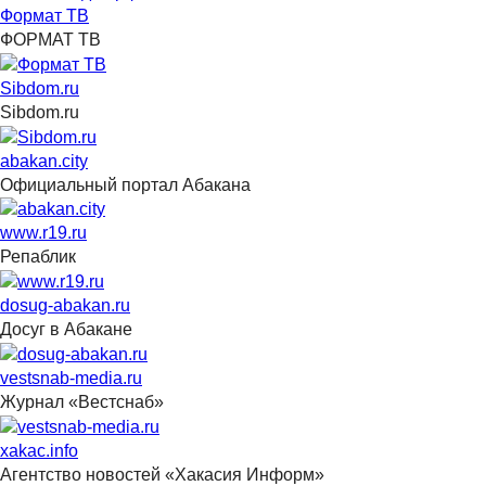
Формат ТВ
ФОРМАТ ТВ
Sibdom.ru
Sibdom.ru
abakan.city
Официальный портал Абакана
www.r19.ru
Репаблик
dosug-abakan.ru
Досуг в Абакане
vestsnab-media.ru
Журнал «Вестснаб»
xakac.info
Агентство новостей «Хакасия Информ»