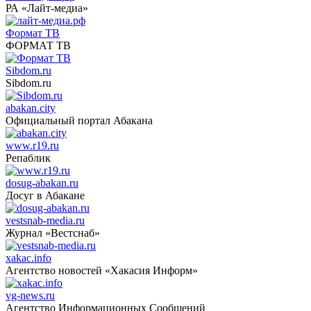
РА «Лайт-медиа»
Формат ТВ
ФОРМАТ ТВ
Sibdom.ru
Sibdom.ru
abakan.city
Официальный портал Абакана
www.r19.ru
Репаблик
dosug-abakan.ru
Досуг в Абакане
vestsnab-media.ru
Журнал «Вестснаб»
xakac.info
Агентство новостей «Хакасия Информ»
vg-news.ru
Агентство Информационных Сообщений