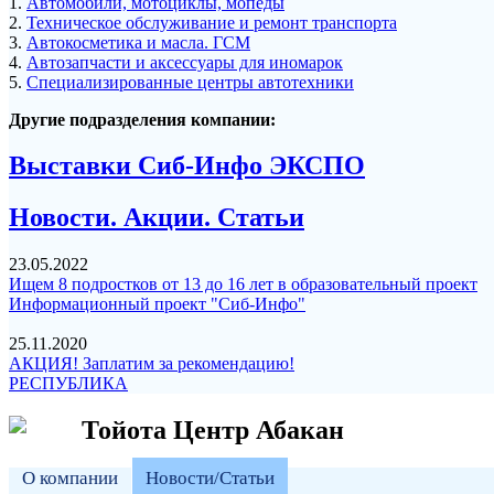
1.
Автомобили, мотоциклы, мопеды
2.
Техническое обслуживание и ремонт транспорта
3.
Автокосметика и масла. ГСМ
4.
Автозапчасти и аксессуары для иномарок
5.
Специализированные центры автотехники
Другие подразделения компании:
Выставки Сиб-Инфо ЭКСПО
Новости. Акции. Статьи
23.05.2022
Ищем 8 подростков от 13 до 16 лет в образовательный проект
Информационный проект "Сиб-Инфо"
25.11.2020
АКЦИЯ! Заплатим за рекомендацию!
РЕСПУБЛИКА
Тойота Центр Абакан
О компании
Новости/Статьи