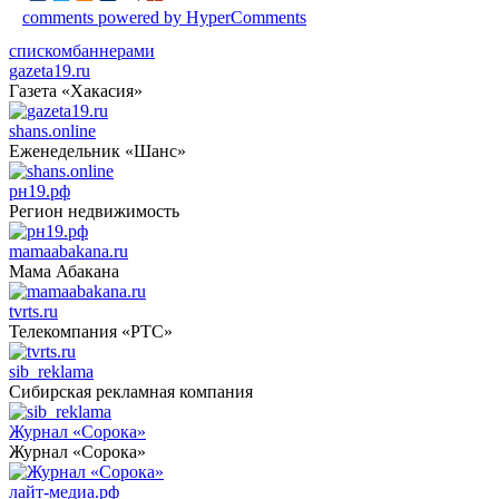
comments powered by HyperComments
списком
баннерами
gazeta19.ru
Газета «Хакасия»
shans.online
Еженедельник «Шанс»
рн19.рф
Регион недвижимость
mamaabakana.ru
Мама Абакана
tvrts.ru
Телекомпания «РТС»
sib_reklama
Сибирская рекламная компания
Журнал «Сорока»
Журнал «Сорока»
лайт-медиа.рф