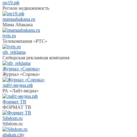
рн19.рф
Регион недвижимость
mamaabakana.ru
Мама Абакана
tvrts.ru
Телекомпания «РТС»
sib_reklama
Сибирская рекламная компания
Журнал «Сорока»
Журнал «Сорока»
лайт-медиа.рф
РА «Лайт-медиа»
Формат ТВ
ФОРМАТ ТВ
Sibdom.ru
Sibdom.ru
abakan.city