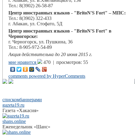
г. Абакан, ул. Б.Хмельницкого, 154
Тел.: 8(3902) 26-58-87
Центр иностранных языков - "BritoN'S Fort" – МПС:
Тел.: 8(3902) 322-433
г. Абакан, ул. Стофато, 5Д
Центр иностранных языков - "BritoN'S Fort" в
Черногорске:
г. Черногорск, ул. Пушкина, 36
Тел.: 8-905-972-54-89
Акция действительна до 20 июня 2015 г.
мне нравится
470 |
просмотров: 55
comments powered by HyperComments
списком
баннерами
gazeta19.ru
Газета «Хакасия»
shans.online
Еженедельник «Шанс»