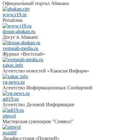
Официальный портал Абакана
www.r19.ru
Репаблик
dosug-abakan.ru
Досуг в Абакане
vestsnab-media.ru
Журнал «Вестснаб»
xakac.info
Агентство новостей «Хакасия Информ»
vg-news.ru
Агентство Информационных Сообщений
adi19.ru
Агентство Деловой Информации
simvol
Мастерская сувениров "Символ"
pozitiff
Дизайн-студия «Позитиff»