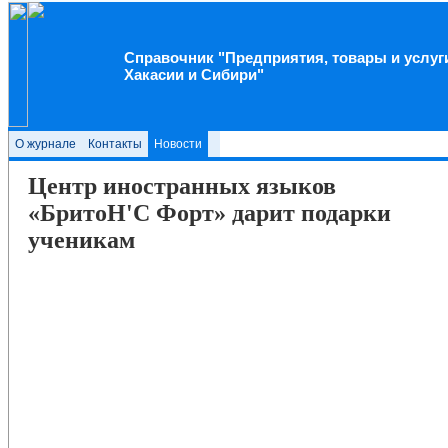
Справочник "Предприятия, товары и услуг
Хакасии и Сибири"
О журнале
Контакты
Новости
Центр иностранных языков
«БритоН'С Форт» дарит подарки
ученикам