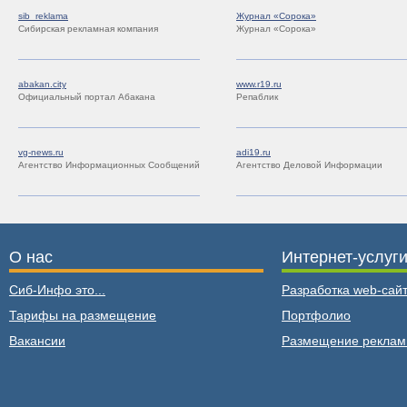
sib_reklama
Журнал «Сорока»
Сибирская рекламная компания
Журнал «Сорока»
abakan.city
www.r19.ru
Официальный портал Абакана
Репаблик
vg-news.ru
adi19.ru
Агентство Информационных Сообщений
Агентство Деловой Информации
О нас
Интернет-услуг
Сиб-Инфо это...
Разработка web-сайт
Тарифы на размещение
Портфолио
Вакансии
Размещение рекла