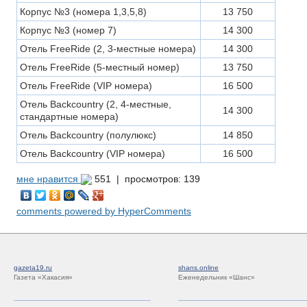
Корпус №3 (номера 1,3,5,8)
13 750
Корпус №3 (номер 7)
14 300
Отель FreeRide (2, 3-местные номера)
14 300
Отель FreeRide (5-местный номер)
13 750
Отель FreeRide (VIP номера)
16 500
Отель Backcountry (2, 4-местные,
14 300
стандартные номера)
Отель Backcountry (полулюкс)
14 850
Отель Backcountry (VIP номера)
16 500
мне нравится
551 |
просмотров: 139
comments powered by HyperComments
gazeta19.ru
shans.online
Газета «Хакасия»
Еженедельник «Шанс»