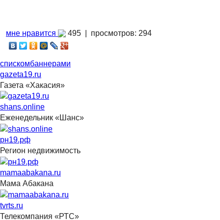
мне нравится
495 |
просмотров: 294
списком
баннерами
gazeta19.ru
Газета «Хакасия»
shans.online
Еженедельник «Шанс»
рн19.рф
Регион недвижимость
mamaabakana.ru
Мама Абакана
tvrts.ru
Телекомпания «РТС»