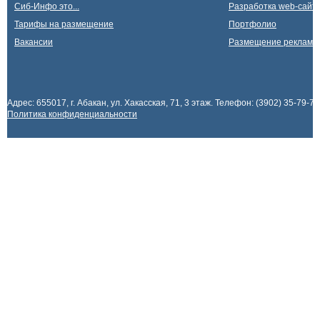
Сиб-Инфо это...
Разработка web-сайто
Тарифы на размещение
Портфолио
Вакансии
Размещение рекламы
Адрес: 655017, г. Абакан, ул. Хакасская, 71, 3 этаж. Телефон: (3902) 35-79-70
Политика конфиденциальности