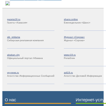
gazeta19.ru
shans.online
Газета «Хакасия»
Еженедельник «Шанс»
sib_reklama
Журнал «Сорока»
Сибирская рекламная компания
Журнал «Сорока»
abakan.city
www.r19.ru
Официальный портал Абакана
Репаблик
vg-news.ru
adi19.ru
Агентство Информационных Сообщений
Агентство Деловой Информации
О нас
Интернет-услу