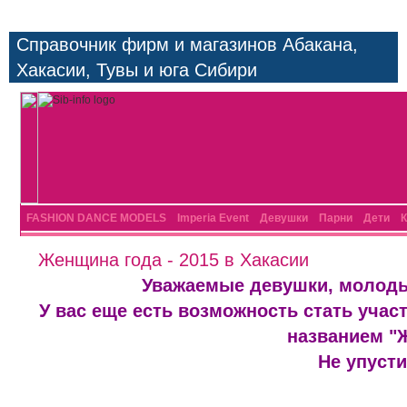
Справочник фирм и магазинов Абакана,
Хакасии, Тувы и юга Сибири
FASHION DANCE MODELS
Imperia Event
Девушки
Парни
Дети
К
Женщина года - 2015 в Хакасии
Уважаемые девушки, молоды
У вас еще есть возможность стать учас
названием 
Не упусти