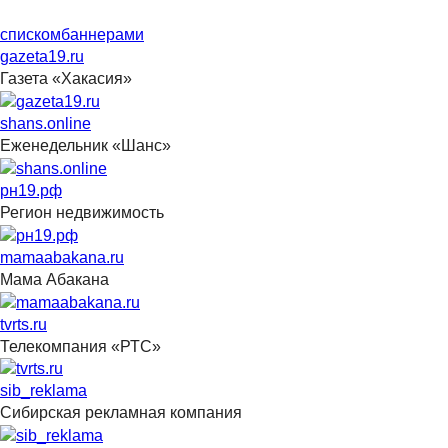
списком
баннерами
gazeta19.ru
Газета «Хакасия»
shans.online
Еженедельник «Шанс»
рн19.рф
Регион недвижимость
mamaabakana.ru
Мама Абакана
tvrts.ru
Телекомпания «РТС»
sib_reklama
Сибирская рекламная компания