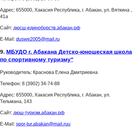
Адрес:
655000, Хакасия Республика, г. Абакан, ул. Вяткина ,
41а
Сайт:
дюсш-единоборств.абакан.рф
E-Mail:
duswe2005@mail.ru
9.
МБУДО г. Абакана Детско-юношеская школа
по спортивному туризму"
Руководитель:
Краснова Елена Дмитриевна
Телефон:
8 (3902) 34-74-88
Адрес:
655000, Хакасия Республика, г. Абакан, ул.
Тельмана, 143
Сайт:
дюш-туризм.абакан.рф
E-Mail:
spor-tur.abakan@mail.ruu