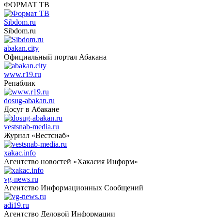
ФОРМАТ ТВ
Sibdom.ru
Sibdom.ru
abakan.city
Официальный портал Абакана
www.r19.ru
Репаблик
dosug-abakan.ru
Досуг в Абакане
vestsnab-media.ru
Журнал «Вестснаб»
xakac.info
Агентство новостей «Хакасия Информ»
vg-news.ru
Агентство Информационных Сообщений
adi19.ru
Агентство Деловой Информации