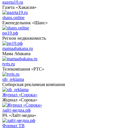
gazeta19.ru
Газета «Хакасия»
shans.online
Еженедельник «Шанс»
рн19.рф
Регион недвижимость
mamaabakana.ru
Мама Абакана
tvrts.ru
Телекомпания «РТС»
sib_reklama
Сибирская рекламная компания
Журнал «Сорока»
Журнал «Сорока»
лайт-медиа.рф
РА «Лайт-медиа»
Формат ТВ