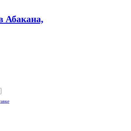
в Абакана,
тавке