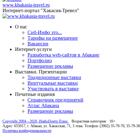
www.khakasia-travel.ru
Интернет-портал "Хакасия-Тревел"
О нас
Сиб-Инфо это...
Тарифы на размещение
Вакансии
Интернет-услуги
Разработка web-сайтов в Абакане
Портфолио
Размещение рекламы
Выставки. Презентации
Традиционные выставки
Виртуальные выставки
Участвовать в выставке
Печатные издания
Справочник предприятий
Атлас Абакана
Размещение рекламы
Copyright 2004—2026, ИнфоЦентр Плюс.
Возрастная категория:
16+
Адрес: 655017, г. Абакан, ул. Хакасская, 71, 3 этаж. Телефон: (3902) 35-79-70, 35-79-3
Политика конфиденциальности