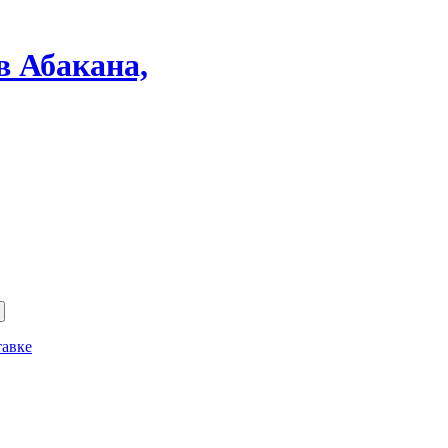
в Абакана,
тавке