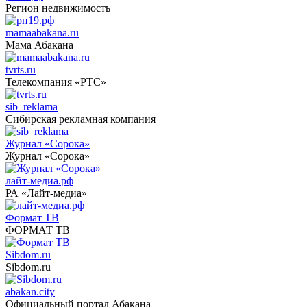
Регион недвижимость
mamaabakana.ru
Мама Абакана
tvrts.ru
Телекомпания «РТС»
sib_reklama
Сибирская рекламная компания
Журнал «Сорока»
Журнал «Сорока»
лайт-медиа.рф
РА «Лайт-медиа»
Формат ТВ
ФОРМАТ ТВ
Sibdom.ru
Sibdom.ru
abakan.city
Официальный портал Абакана