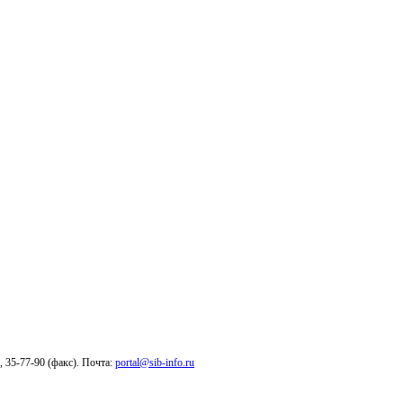
6, 35-77-90 (факс). Почта:
portal@sib-info.ru