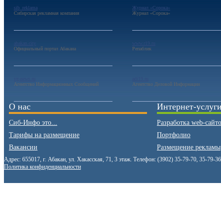
sib_reklama
Журнал «Сорока»
Сибирская рекламная компания
Журнал «Сорока»
abakan.city
www.r19.ru
Официальный портал Абакана
Репаблик
vg-news.ru
adi19.ru
Агентство Информационных Сообщений
Агентство Деловой Информации
О нас
Интернет-услуг
Сиб-Инфо это...
Разработка web-сайт
Тарифы на размещение
Портфолио
Вакансии
Размещение рекламы
Адрес: 655017, г. Абакан, ул. Хакасская, 71, 3 этаж. Телефон: (3902) 35-79-70, 35-79-3
Политика конфиденциальности