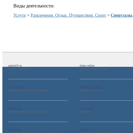
Виды деятельности:
Услуги
>
Развлечения. Отдых. Путешествия. Спорт
>
Спортзалы,
gazeta19.ru
shans.online
Газета «Хакасия»
Еженедельник «Шанс»
sib_reklama
Журнал «Сорока»
Сибирская рекламная компания
Журнал «Сорока»
abakan.city
www.r19.ru
Официальный портал Абакана
Репаблик
vg-news.ru
adi19.ru
Агентство Информационных Сообщений
Агентство Деловой Информации