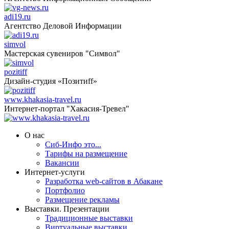
adi19.ru
Агентство Деловой Информации
simvol
Мастерская сувениров "Символ"
pozitiff
Дизайн-студия «Позитиff»
www.khakasia-travel.ru
Интернет-портал "Хакасия-Тревел"
О нас
Сиб-Инфо это...
Тарифы на размещение
Вакансии
Интернет-услуги
Разработка web-сайтов в Абакане
Портфолио
Размещение рекламы
Выставки. Презентации
Традиционные выставки
Виртуальные выставки