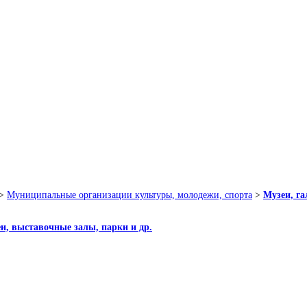
>
Муниципальные организации культуры, молодежи, спорта
>
Музеи, г
еи, выставочные залы, парки и др.