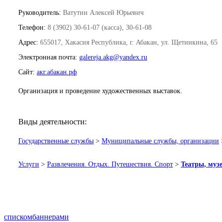
Руководитель:
Ватутин Алексей Юрьевич
Телефон:
8 (3902) 30-61-07 (касса), 30-61-08
Адрес:
655017, Хакасия Республика, г. Абакан, ул. Щетинкина, 65
Электронная почта:
galereja.akg@yandex.ru
Сайт:
акг.абакан.рф
Организация и проведение художественных выставок.
Виды деятельности:
Государственные службы
>
Муниципальные службы, организации
Услуги
>
Развлечения. Отдых. Путешествия. Спорт
>
Театры, муз
списком
баннерами