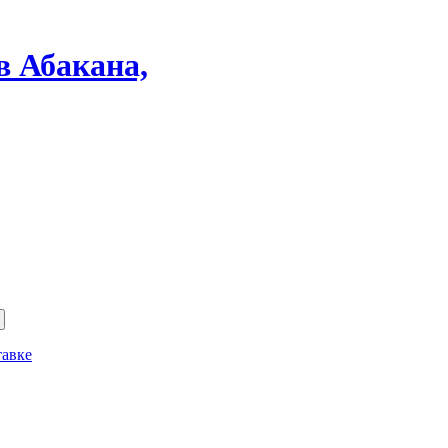
в Абакана,
тавке