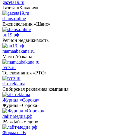
gazeta19.ru
Газета «Хакасия»
shans.online
Еженедельник «Шанс»
рн19.рф
Регион недвижимость
mamaabakana.ru
Мама Абакана
tvrts.ru
Телекомпания «РТС»
sib_reklama
Сибирская рекламная компания
Журнал «Сорока»
Журнал «Сорока»
лайт-медиа.рф
РА «Лайт-медиа»
Формат ТВ