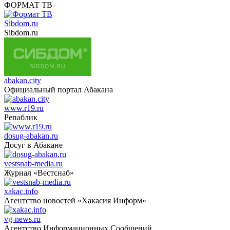
ФОРМАТ ТВ
Sibdom.ru
Sibdom.ru
abakan.city
Официальный портал Абакана
www.r19.ru
Репаблик
dosug-abakan.ru
Досуг в Абакане
vestsnab-media.ru
Журнал «Вестснаб»
xakac.info
Агентство новостей «Хакасия Информ»
vg-news.ru
Агентство Информационных Сообщений